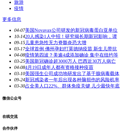
旅游
疫情
更多信息
04-07
美国Novavax公司研发的新冠病毒蛋白亚单位
10-14
20人感染1人中招！研究揭长期新冠影响，谭
09-15
儿童患急性无力脊髓炎恐大增
03-17
全球首例 佛州孕妇打莫德纳疫苗 新生儿带抗
04-08
疫情第四波？美逾4成添加确诊 集中在纽约等
03-25
美国新冠确诊超3000万人 巴西近30万人病亡
04-08
4月19日成年人都有资格接种疫苗
03-10
美国强生公司成功地研发出了基于腺病毒载体
09-24
新冠感染者一年后出现各种脑损伤的风险机率
03-30
占全美人口22%、群体免疫关键 儿少最快年底
微信公众号
在线交流
合作伙伴