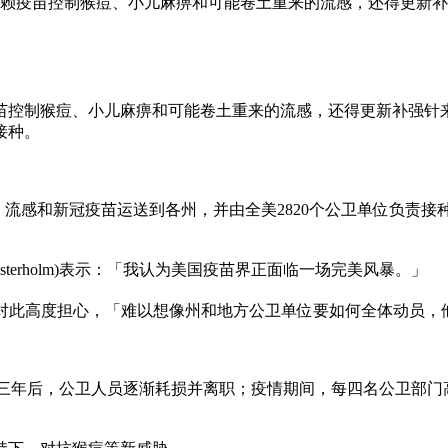
仰赖疫苗控制猴痘、小儿麻痹和可能卷土重来的流感，还得更新补
控制猴痘、小儿麻痹和可能卷土重来的流感，还得更新补强针来
接种。
痹、流感和新冠疫苗运送到各州，并由全美2820个公卫单位负责
Osterholm)表示：「我认为美国疫苗界正面临一场完美风暴。」
amburg)对此高度担心，「难以想像州和地方公卫单位要如何全体动
近三年后，公卫人员逐渐耗损并离职；疫情期间，每四名公卫部门