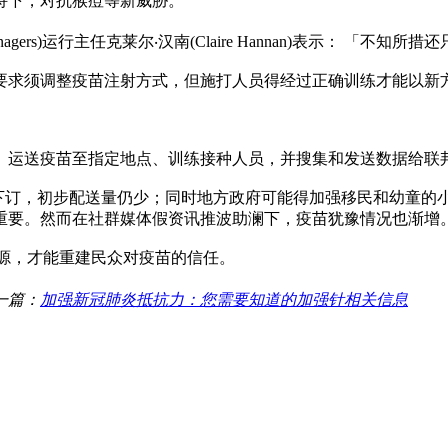
持下，对抗猴痘等新威胁。
on Managers)运行主任克莱尔‧汉南(Claire Hannan)表示： 「
要求须调整疫苗注射方式，但施打人员得经过正确训练才能以新
运送疫苗至指定地点、训练接种人员，并搜集和发送数据给联邦疾
单才刚下订，初步配送量仍少；同时地方政府可能得加强移民和幼
重要。然而在社群媒体假资讯推波助澜下，疫苗犹豫情况也渐增
源，才能重建民众对疫苗的信任。
一篇：
加强新冠肺炎抵抗力：您需要知道的加强针相关信息