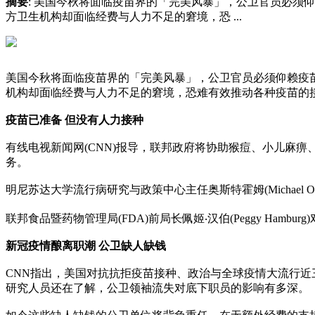
摘要
: 美国今秋将面临疫苗界的「完美风暴」，公卫官员必须
方卫生机构却面临经费与人力不足的窘境，恐 ...
美国今秋将面临疫苗界的「完美风暴」，公卫官员必须仰赖疫苗
机构却面临经费与人力不足的窘境，恐难有效推动各种疫苗的
疫苗已准备 但没有人力接种
有线电视新闻网(CNN)报导，联邦政府将协助猴痘、小儿麻
务。
明尼苏达大学流行病研究与政策中心主任奥斯特霍姆(Michael 
联邦食品暨药物管理局(FDA)前局长佩姬‧汉伯(Peggy H
新冠疫情酿离职潮 公卫缺人缺钱
CNN指出，美国对抗抗拒疫苗接种、政治与全球疫情大流行
研究人员还在了解，公卫领袖流失对底下职员的影响有多深。