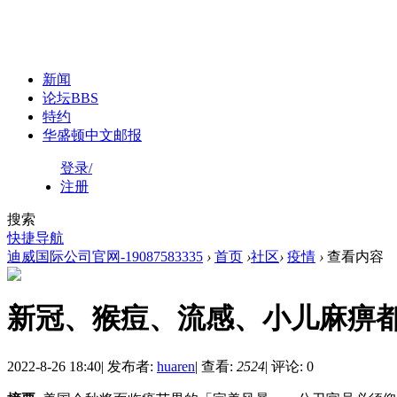
新闻
论坛
BBS
特约
华盛顿中文邮报
登录/
注册
搜索
快捷导航
迪威国际公司官网-19087583335
›
首页
›
社区
›
疫情
›
查看内容
新冠、猴痘、流感、小儿麻痹都
2022-8-26 18:40
|
发布者:
huaren
|
查看:
2524
|
评论: 0