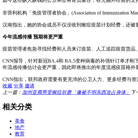
如今这些缺人缺钱的公卫单位将背负重任，在无额外经费的支
非营利机构「免疫管理者协会」(Association of Immunizati
汉南指出，她的协会成员不仅没收到猴痘疫苗计划经费，还被
今年流感传播 预期将更严重
疫苗管理者焦急寻找经费和人员来订疫苗、人工追踪疫苗货品、
CNN报导，针对新冠BA.4和 BA.5变种病毒的补强针订
年流感传播估计会更严重，因此即将推出的年度流感疫苗格外
CNN指出，联邦政府需要有更充沛的公卫人力、更多经费与资
收藏
分享
邀请
上一篇：
加州亚裔男受猴痘折磨「像被不明东西攻占身体」
下
相关分类
美食
地产
教育