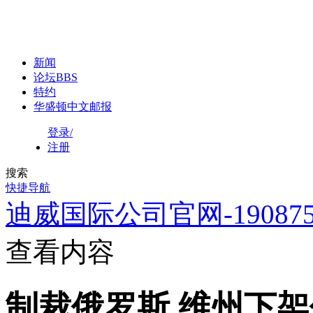
新闻
论坛
BBS
特约
华盛顿中文邮报
登录/
注册
搜索
快捷导航
迪威国际公司官网-1908758
查看内容
制裁俄罗斯 维州下