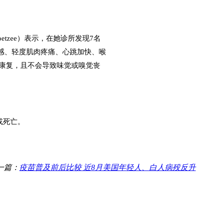
Coetzee）表示，在她诊所发现7名
疲劳感、轻度肌肉疼痛、心跳加快、喉
能康复，且不会导致味觉或嗅觉丧
或死亡。
一篇：
疫苗普及前后比较 近8月美国年轻人、白人病殁反升