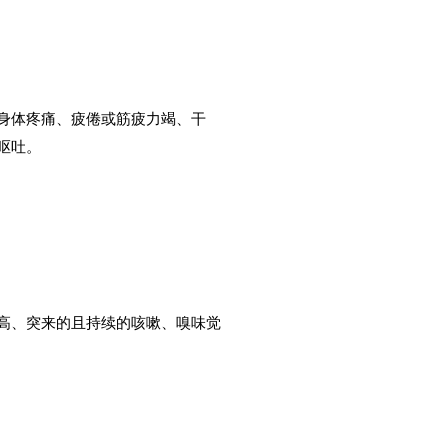
、身体疼痛、疲倦或筋疲力竭、干
呕吐。
温高、突来的且持续的咳嗽、嗅味觉