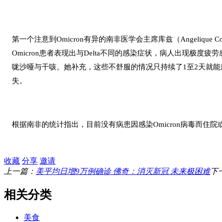
第一个注意到Omicron有异的南非医学会主席库兹（Angelique 
Omicron患者表现出与Delta不同的感染症状，病人出现极度
咙沙哑与干咳。她补充，这些不舒服的情况只持续了1至2天就
失。
根据南非的统计指出，目前没有病患因感染Omicron病毒而住院
收藏
分享
邀请
上一篇：
美平均日增9万例确诊 佛奇：消灭新冠 未来极困难
下
相关分类
美食