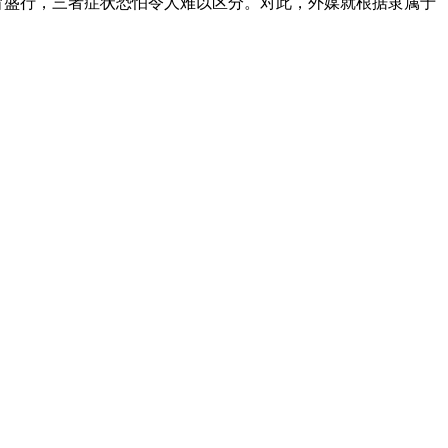
一般感冒盛行，三者症状恐怕令人难以区分。对此，外媒就根据隶属于