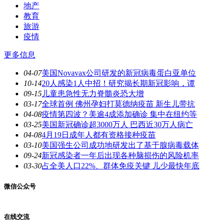
地产
教育
旅游
疫情
更多信息
04-07
美国Novavax公司研发的新冠病毒蛋白亚单位
10-14
20人感染1人中招！研究揭长期新冠影响，谭
09-15
儿童患急性无力脊髓炎恐大增
03-17
全球首例 佛州孕妇打莫德纳疫苗 新生儿带抗
04-08
疫情第四波？美逾4成添加确诊 集中在纽约等
03-25
美国新冠确诊超3000万人 巴西近30万人病亡
04-08
4月19日成年人都有资格接种疫苗
03-10
美国强生公司成功地研发出了基于腺病毒载体
09-24
新冠感染者一年后出现各种脑损伤的风险机率
03-30
占全美人口22%、群体免疫关键 儿少最快年底
微信公众号
在线交流