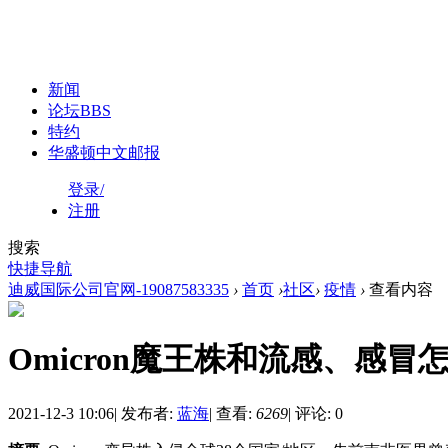
新闻
论坛
BBS
特约
华盛顿中文邮报
登录/
注册
搜索
快捷导航
迪威国际公司官网-19087583335
›
首页
›
社区
›
疫情
›
查看内容
Omicron魔王株和流感、感冒
2021-12-3 10:06
|
发布者:
蓝海
|
查看:
6269
|
评论: 0