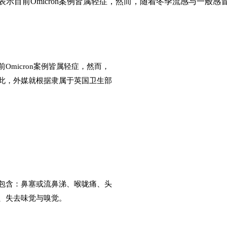
非医界曾表示目前Omicron案例皆属轻症，然而，随着冬季流感与
前Omicron案例皆属轻症，然而，
此，外媒就根据隶属于英国卫生部
状包含：鼻塞或流鼻涕、喉咙痛、头
、失去味觉与嗅觉。