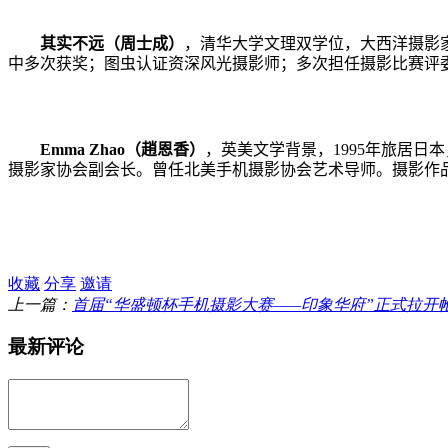
其实不远（周士成）
，清华大学文理双学位，大西洋摄影
中多次获奖；图虫认证资深风光摄影师；多次担任摄影比赛评
Emma Zhao
（趙恩香）
，英美文学背景，
1995
年旅居日本
摄影家协会副会长。曾任北美手机摄影协会艺术导师。摄影作
收藏
分享
邀请
上一篇：
首届“华盛顿杯手机摄影大赛——印象华府”正式拉开
最新评论