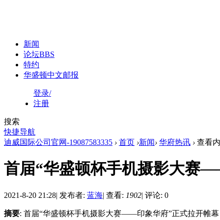
新闻
论坛
BBS
特约
华盛顿中文邮报
登录/
注册
搜索
快捷导航
迪威国际公司官网-19087583335
›
首页
›
新闻
›
华府热讯
›
查看内
首届“华盛顿杯手机摄影大赛—
2021-8-20 21:28
|
发布者:
蓝海
|
查看:
1902
|
评论: 0
摘要
: 首届“华盛顿杯手机摄影大赛——印象华府”正式拉开帷幕