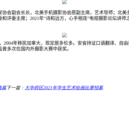
家协会副会长长，北美手机摄影协会原副主席，艺术导师；北美
委和评委主席；
2021
年“诗和远方，心手相连”电视摄影论坛讲师
，
2004
年移民加拿大，现定居多伦多。安省持证口语翻译、自由
品曾多次在国内外摄影大赛中获奖。
帷幕
下一篇：
大华府区2021年学生艺术绘画比赛招募