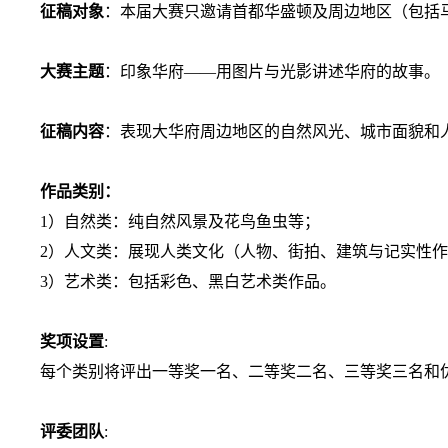
征稿对象
：本届大赛只邀请首都华盛顿及周边地区（包括
大赛主题
：印象华府——用图片与光影讲述华府的故事。
征稿内容
：表现大华府周边地区的自然风光、城市面貌和
作品类别：
1
）自然类：纯自然风景及花鸟鱼虫等；
2
）人文类：展现人类文化（人物、街拍、建筑与记实性作
3
）艺术类：包括彩色、黑白艺术类作品。
奖项设置
:
每个类别将评出一等奖一名、二等奖二名、三等奖三名和
评委团队
: