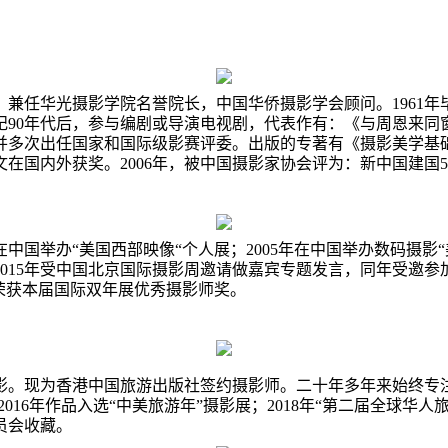
、兼任华光摄影学院名誉院长，中国华侨摄影学会顾问。
1961
年
纪
90
年代后，参与编剧或导演电视剧，代表作有：《与周恩来同窗
并多次出任国家和国际级影赛评委。出版的专著有《摄影美学基
文在国内外获奖。
2006
年，被中国摄影家协会评为：新中国建国
5
在中国举办“美国西部映像“个人展；
2005
年在中国举办数码摄影“
015
年受中国北京国际摄影周邀请做嘉宾专题发言，同年受邀参
荣获本届国际双年展优秀摄影师奖。
影。现为香港中国旅游出版社签约摄影师。二十年多年来始终专
2016
年作品入选“中美旅游年”摄影展；
2018
年“第二届全球华人
员会收藏。