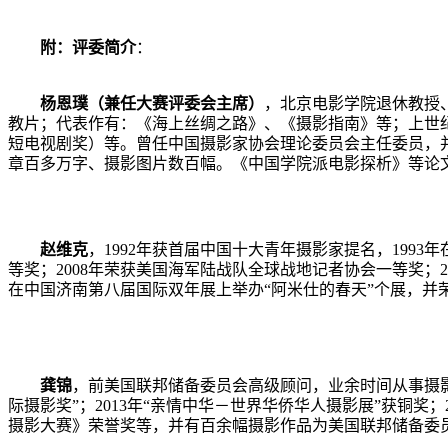
附：评委简介
：
杨恩璞（兼任大赛评委会主席）
，北京电影学院退休教授
教片；代表作有：《海上丝绸之路》、《摄影指南》等；上世
短电视剧奖）等。曾任中国摄影家协会理论委员会主任委员，
章百多万字、摄影图片数百幅。《中国学院派电影探析》等论
赵维克
，
1992
年获首届中国十大青年摄影家提名，
1993
年
等奖；
2008
年荣获美国海军陆战队全球战地记者协会一等奖；
2
在中国济南第八届国际双年展上举办“阿米仕的春天”个展，并
龚锦
，前美国联邦储备委员会高级顾问，业余时间从事摄
际摄影奖”；
2013
年“亲情中华－世界华侨华人摄影展”获铜奖；
摄影大赛》荣誉奖等，并有百余幅摄影作品为美国联邦储备委