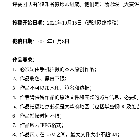
评委团队由
5
位知名摄影师组成。他们是：杨恩璞（大赛评
投稿开始日期
：
2021
年
10
月
15
日（通过网络投稿）
截稿日期
：
2021
年
11
月
8
日
作品要求
：
1
、必须是由手机拍摄的本人原创作品；
2
、作品彩色、黑白不限；
3
、作品不可以加水印、签名和边框；
4
、作者请保留作品的原始文件和完整的照片信息，必要时
5
、作品拍摄地点必须是大华府地区（包括华盛顿
DC
及维
6
、作品拍摄时间不限；
7
、作品应为
JPEG
格式；
8
、作品尺寸在
1-5M
之间，最大文件大小不超
5M
；