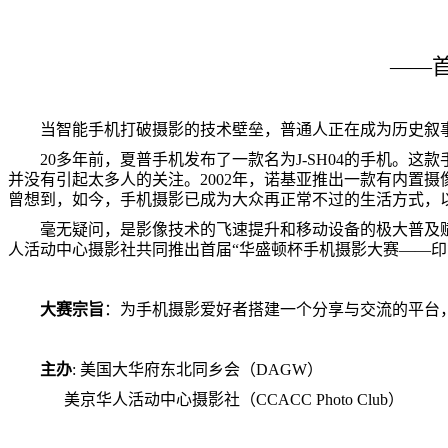
——
当智能手机打破摄影的技术壁垒，普通人正在成为历史叙
20
多年前，夏普手机发布了一款名为
J-SH04
的手机。这款
并没有引起太多人的关注。
2002
年，诺基亚推出一款有内置摄
曾想到，如今，手机摄影已成为大众再正常不过的生活方式，
毫无疑问，是影像技术的飞速提升和移动设备的极大普及
人活动中心摄影社共同推出首届“华盛顿杯手机摄影大赛——印
大赛宗旨
：为手机摄影爱好者搭建一个分享与交流的平台
主办
:
美国大华府东北同乡会（
DAGW
）
美京华人活动中心摄影社（
CCACC Photo Club
）