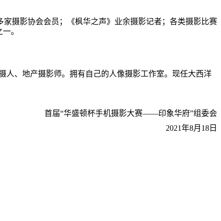
多家摄影协会会员；《枫华之声》业余摄影记者；各类摄影比赛
之一。
摄人、地产摄影师。拥有自己的人像摄影工作室。现任大西洋
首届“华盛顿杯手机摄影大赛——印象华府”组委会
2021
年
8
月
18
日