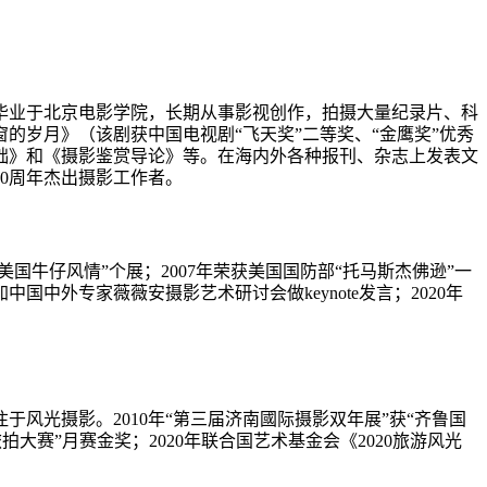
毕业于北京电影学院，长期从事影视创作，拍摄大量纪录片、科
的岁月》（该剧获中国电视剧“飞天奖”二等奖、“金鹰奖”优秀
础》和《摄影鉴赏导论》等。在海内外各种报刊、杂志上发表文
0
周年杰出摄影工作者。
美国牛仔风情”个展；
2007
年荣获美国国防部“托马斯杰佛逊”一
加中国中外专家薇薇安摄影艺术研讨会做
keynote
发言；
2020
年
注于风光摄影。
2010
年“第三届济南國际摄影双年展”获“齐鲁国
旅拍大赛”月赛金奖；
2020
年联合国艺术基金会《
2020
旅游风光