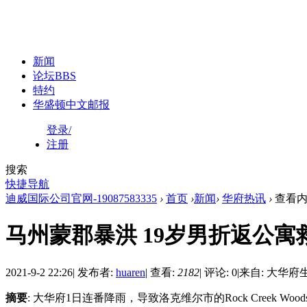
新闻
论坛
BBS
特约
华盛顿中文邮报
登录/
注册
搜索
快捷导航
迪威国际公司官网-19087583335
›
首页
›
新闻
›
华府热讯
›
查看内
马州蒙郡暴洪 19岁男折返公寓
2021-9-2 22:26
|
发布者:
huaren
|
查看:
2182
|
评论: 0
|
来自: 大华府
摘要
: 大华府1日连番降雨，导致洛克维尔市的Rock Creek