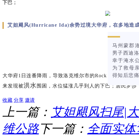
下巴；
艾妲飓风(Hurricane Ida)余势过境大华府，在多地
马州蒙郡洛克
男子西迪洛(Me
幸于淹水
为了救母
得知后悲
大华府1日连番降雨，导致洛克维尔市的Rock Creek Wo
洪水
来发现被
围困，水位猛涨几乎到人的下巴；居民罗莎
收藏
分享
邀请
上一篇：
艾妲飓风扫尾|大
维公路
下一篇：
全面实体