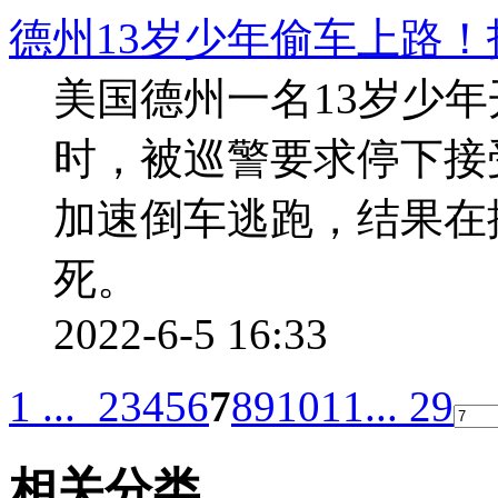
德州13岁少年偷车上路！
美国德州一名13岁少
时，被巡警要求停下接
加速倒车逃跑，结果在
死。
2022-6-5 16:33
1 ...
2
3
4
5
6
7
8
9
10
11
... 29
相关分类