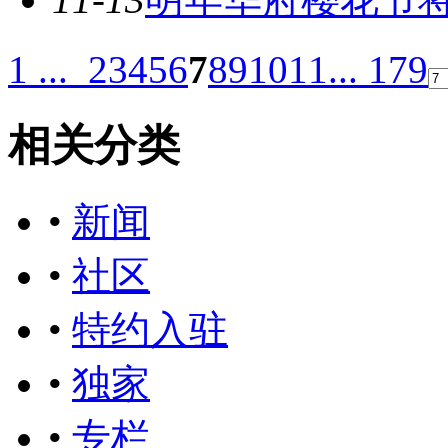
1 ...
2
3
4
5
6
7
8
9
10
11
... 179
相关分类
•
新闻
•
社区
•
特约入驻
•
独家
•
专栏