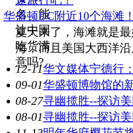
名，能
华盛顿DC附近10个海滩
让中国
夏天来了，海滩就是最
吃货满
海，而且美国大西洋沿
意吗?
12-11
华文媒体宁德行：
09-01
华盛顿博物馆的
08-27
寻幽揽胜--探访
08-01
寻幽揽胜--探访
11-13
明年华府樱花节