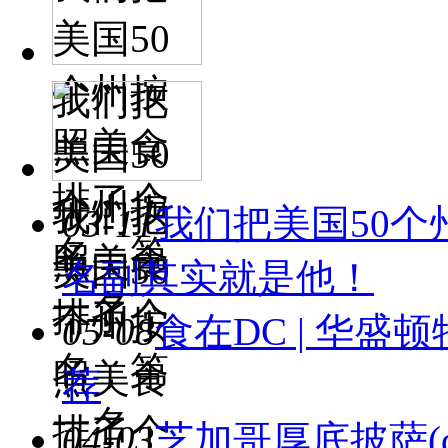
美国50
个州按
我们把
照美食
美国50
排了个
个州按
我们把
03-11
我们把美国50
名，第
照美食
美国50
名副其实就是他！
一名
排了个
个州按
05-08
食在DC | 华
名，第
照美食
荐
一名
排了个
04-03
芝加哥厚底披萨(deep