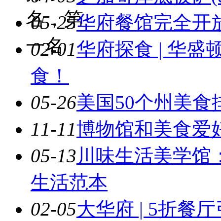
名，第
05-25
华府餐馆完全开
一名
02-01
华府探食 | 华
食！
05-26
美国50个州美食
11-11
博物馆和美食爱
05-13
川味生活美学馆：
生活范本
02-05
大华府 | 5折