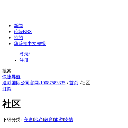
新闻
论坛
BBS
特约
华盛顿中文邮报
登录/
注册
搜索
快捷导航
迪威国际公司官网-19087583335
›
首页
›
社区
订阅
社区
下级分类:
美食
|
地产
|
教育
|
旅游
|
疫情