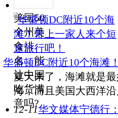
美国50
个州美
食排
名，能
华盛顿DC附近10个海滩
让中国
夏天来了，海滩就是最
吃货满
海，而且美国大西洋沿
意吗?
12-11
华文媒体宁德行：