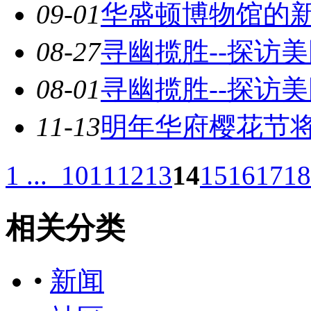
09-01
华盛顿博物馆的
08-27
寻幽揽胜--探访
08-01
寻幽揽胜--探访
11-13
明年华府樱花节
1 ...
10
11
12
13
14
15
16
17
18
相关分类
•
新闻