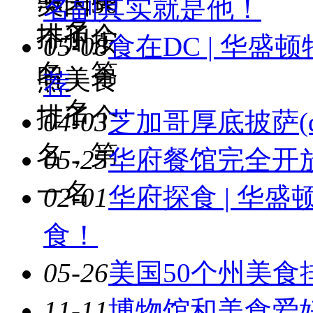
美国50
名副其实就是他！
一名
排了个
个州按
05-08
食在DC | 华
名，第
照美食
荐
一名
排了个
04-03
芝加哥厚底披萨(deep
名，第
05-25
华府餐馆完全开
一名
02-01
华府探食 | 华
食！
05-26
美国50个州美食
11-11
博物馆和美食爱