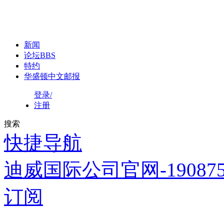
新闻
论坛
BBS
特约
华盛顿中文邮报
登录/
注册
搜索
快捷导航
迪威国际公司官网-1908758
订阅