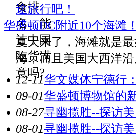
食排
名，能
华盛顿DC附近10个海滩
让中国
夏天来了，海滩就是最
吃货满
海，而且美国大西洋沿
意吗?
12-11
华文媒体宁德行：
09-01
华盛顿博物馆的
08-27
寻幽揽胜--探访
08-01
寻幽揽胜--探访