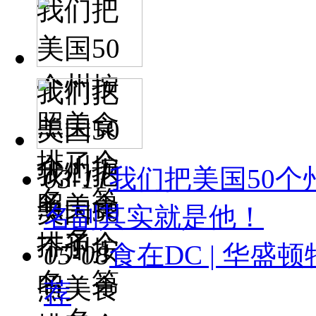
我们把
美国50
个州按
我们把
照美食
美国50
排了个
个州按
我们把
03-11
我们把美国50
名，第
照美食
美国50
名副其实就是他！
一名
排了个
个州按
05-08
食在DC | 华
名，第
照美食
荐