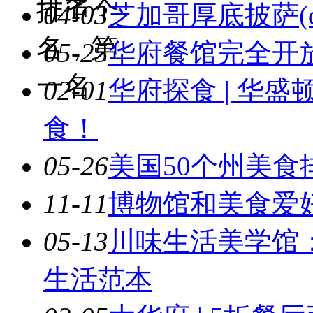
一名
排了个
04-03
芝加哥厚底披萨(deep
名，第
05-25
华府餐馆完全开
一名
02-01
华府探食 | 华
食！
05-26
美国50个州美食
11-11
博物馆和美食爱
05-13
川味生活美学馆：
生活范本