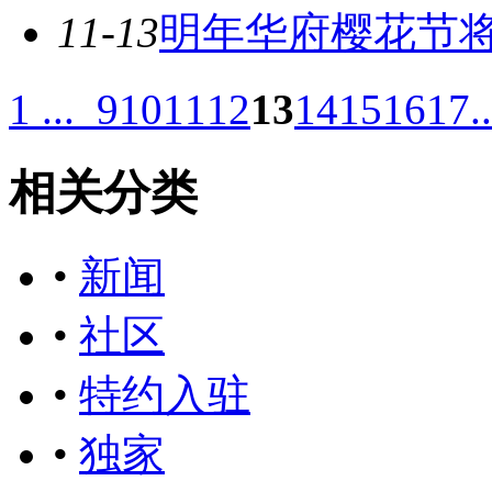
11-13
明年华府樱花节
1 ...
9
10
11
12
13
14
15
16
17
.
相关分类
•
新闻
•
社区
•
特约入驻
•
独家