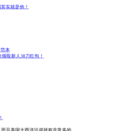
副其实就是他！
活范本
来领取新人38刀红包！
，而且美国大西洋沿岸就有非常多的