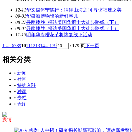
12-11
华文媒体宁德行：徜徉山海之间 寻访福建之美
09-01
华盛顿博物馆的新鲜事儿
08-27
寻幽揽胜--探访美国华府十大徒步路线（下）
08-01
寻幽揽胜--探访美国华府十大徒步路线（上）
11-13
明年华府樱花节将恢复线下活动
1 ...
6
7
8
9
10
11
12
13
14
... 179
/ 179 页
下一页
相关分类
•
新闻
•
社区
•
特约入驻
•
独家
•
专栏
•
仓库
疫情