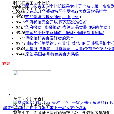
我们把美国50个州按
03-11
我们把美国50个州按照美食排了个名，第一名名
照美食排了个名，第
05-08
食在DC | 华盛顿特区今夏流行美食及饮品推荐
一名
04-03
芝加哥厚底披萨(deep dish pizza)
05-25
华府餐馆完全开放 商家还没准备好
02-01
华府探食 | 华盛顿这5家酒店品尝最顶级的美食！
05-26
美国50个州美食排名，能让中国吃货满意吗?
11-11
博物馆和美食爱好者的天堂
05-13
川味生活美学馆：打造“川菜”新IP 展川蜀理想生
02-05
大华府 | 5折餐厅引爆味蕾！大量超值特价菜！快
05-08
原创|美国各州特色美食大揭秘
旅游
美国50个州美食排
名，能让中国吃货满
华盛顿DC附近10个海滩！带上一家人来个短途
意吗?
夏天来了，海滩就是最好的游玩去处，华府地区靠近海