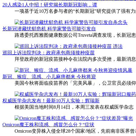
20人感染1人中招！研究揭长期新冠影响，谭
一项基于近10万名参与者的“长期新冠”研究提供了强有
长新冠潜藏忧郁危机 科学家警告可能引发自
路透委托西雅图健康数据公司Truveta调查发现，长新冠患者
巡回上诉法院判决：政府承包商须接种疫苗
拜登政府的新冠疫苗接种令在法院内多次受挫，最新消息
新冠、猴痘、流感、小儿麻痹都来 今秋将迎
美国今秋将面临疫苗界的「完美风暴」，公卫官员必须仰
权威医学杂志发布！最新10万人实验：辉瑞新
根据美国当地时间8月14日，本周三发表在权威医学杂
Omicron魔王株和流感、感冒怎么分？“症状
Omicron变异株入侵全球28个国家/地区，先前南非医界曾