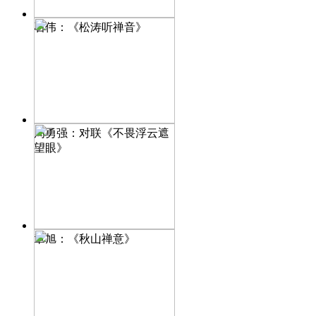
石伟：《松涛听禅音》
周勇强：对联《不畏浮云遮
望眼》
章旭：《秋山禅意》