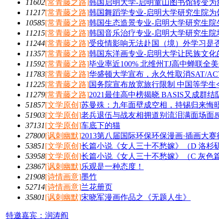
11602
[常青藤之路]
韩国启明大学-启明童山图书馆转变为
11217
[常青藤之路]
韩国舞蹈学专业-启明大学研究生院为
10585
[常青藤之路]
韩国生态造景专业-启明大学研究生院
11215
[常青藤之路]
韩国音乐治疗专业-启明大学研究生院
11244
[常青藤之路]
受疫情影响无法赴国（境）外学习是
11357
[常青藤之路]
韩国东洋画专业-启明大学让民族文化
11592
[常青藤之路]
毕业率近100% 北维州TJ高中蝉联全
11783
[常青藤之路]
华盛顿大学宣布，永久性取消SAT/AC
11225
[常青藤之路]
国务院宣布放宽旅行限制 中国等学生
11279
[常青藤之路]
2021最佳高中榜揭晓 BASIS又成群
51857
[文学原创]
苏曼殊：九年面壁成空相，持锡归来悔
51903
[文学原创]
老兵退伍与战友相拥道别流泪满面场面感
37131
[文学原创]
车底下的猫
27800
[讽刺幽默]
2013第八届国际环保环保漫画·插画大赛
53851
[文学原创]
长篇小说《女人三十不愁嫁》（D 洛杉
53958
[文学原创]
长篇小说《女人三十不愁嫁》（C 灰色
23867
[讽刺幽默]
乐观是一种态度！
21908
[诗情画意]
墨竹
52714
[诗情画意]
兰花册页
35801
[讽刺幽默]
宋晓军漫画作品之《无题人生》
特邀嘉宾：润涛阎