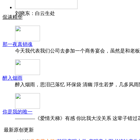
刘晓东：白云生处
侃谈精华
那一夜真销魂
今天我代表我们公司去参加一个商务宴会，虽然是和老板
醉入烟雨
醉入烟雨，思泪已落忆 环保袋 清幽 浮生若梦，几多风雨
你是我的唯一
————《爱情天梯》有感 你比我大没关系 这辈子错过花
最新原创更新