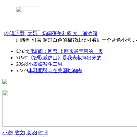
[小说连载] 大奶二奶闯荡美利坚 文：润涛阎
润涛阎 引言 穿过白色的棉花山便可看到一个蓝色小球
52430
润涛阎：网恋-上网来最荒唐的一天
31961
《智取威虎山》是我表叔摔出来的！
38640
小表姨智斗二男
32274
丰乳肥臀与在美国吃狗肉
小说
|
散文
|
杂谈
|
时评