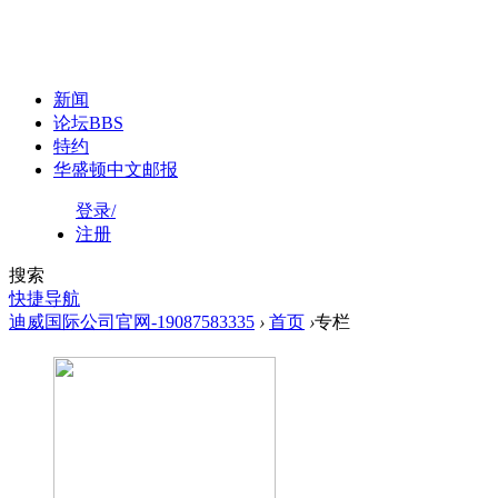
新闻
论坛
BBS
特约
华盛顿中文邮报
登录/
注册
搜索
快捷导航
迪威国际公司官网-19087583335
›
首页
›
专栏