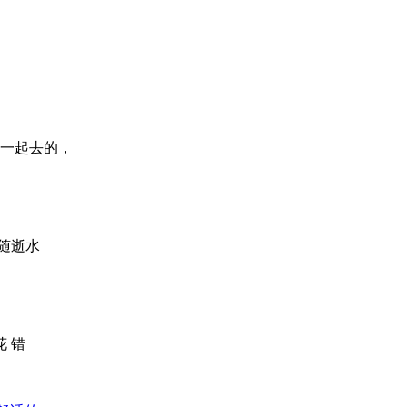
一起去的，
随逝水
 错