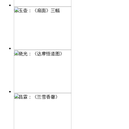
徐玉壶：《扇面》三幅
朱晓光：《达摩悟道图》
邹昌霖：《兰雪香馨》