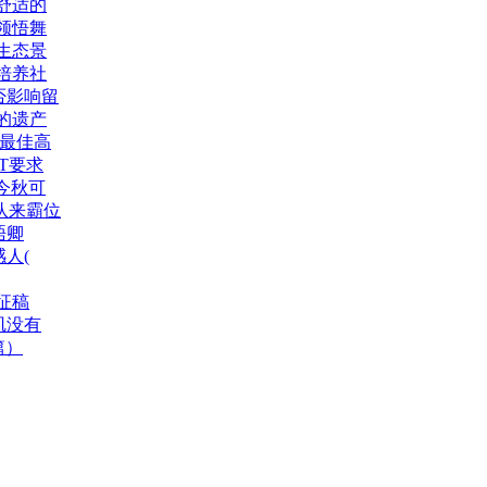
舒适的
领悟舞
生态景
培养社
否影响留
的遗产
美最佳高
T要求
今秋可
结队来霸位
晤卿
人(
征稿
矶没有
篇）